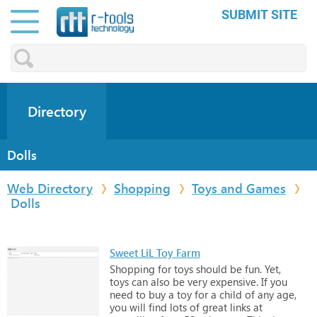
SUBMIT SITE
Directory
Dolls
Web Directory
Shopping
Toys and Games
Dolls
Sweet LiL Toy Farm
Shopping
for
toys
should
be
fun.
Yet,
toys
can
also
be
very
expensive.
If
you
need
to
buy
a
toy
for
a
child
of
any
age,
you
will
find
lots
of
great
links
at