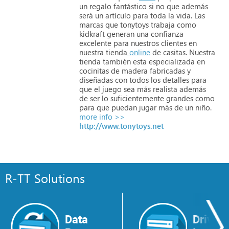
un
regalo
fantástico
si
no
que
además
será
un
artículo
para
toda
la
vida.
Las
marcas
que
tonytoys
trabaja
como
kidkraft
generan
una
confianza
excelente
para
nuestros
clientes
en
nuestra
tienda
online
de
casitas.
Nuestra
tienda
también
esta
especializada
en
cocinitas
de
madera
fabricadas
y
diseñadas
con
todos
los
detalles
para
que
el
juego
sea
más
realista
además
de
ser
lo
suficientemente
grandes
como
para
que
puedan
jugar
más
de
un
niño.
more info >>
http://www.tonytoys.net
R-TT Solutions
Data
Drive